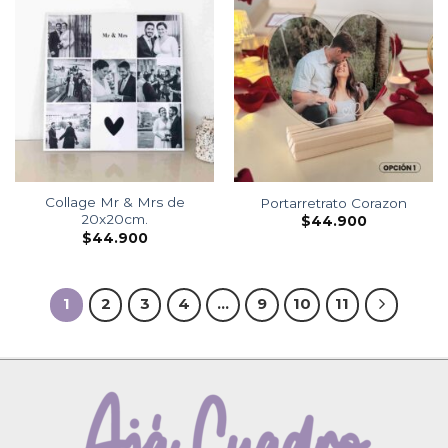
Collage Mr & Mrs de
Portarretrato Corazon
20x20cm.
$
44.900
$
44.900
1
2
3
4
…
9
10
11