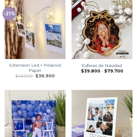
-21%
Extension Led + Polaroid
Esferas de Navidad
Paper
$
39.800
-
$
79.700
$
46.900
$
36.900