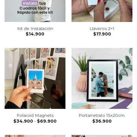
Kit de Instalación
Llaveros 2×1
$
14.900
$
17.900
Polaroid Magnets
Portarretrato 15x20cm.
$
34.900
-
$
69.900
$
36.900