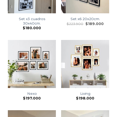
Set x3 cuadros
Set x6 20x20cm.
30x40cm.
$
223.900
$
189.000
$
180.000
Nexo
Living
$
197.000
$
198.000