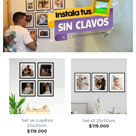
Set x4 cuadros
Set x3 25x30cm.
20x20cm.
$
119.000
$
119.000