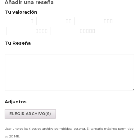
Añadir una reseña
Tu valoración
1 de 5 estrellas
2 de 5 estrellas
3 de 5 estrellas
4 de 5 estrellas
5 de 5 estrellas
Tu Reseña
Adjuntos
Usar uno de los tipos de archivo permitidos: jpg,png. El tamaño máximo permitido
es: 20 MB.