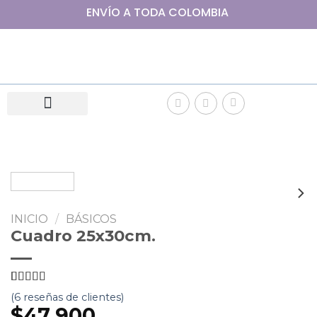
ENVÍO A
TODA
COLOMBIA
INICIO
/
BÁSICOS
Cuadro 25x30cm.
5
5
6
de
basado
(
6
reseñas de clientes)
en
$
47.900
valoración