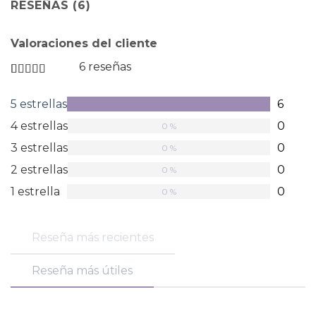
RESEÑAS (6)
Valoraciones del cliente
6 reseñas
Valorado
en
5 estrellas
6
100 %
5
de
4 estrellas
0
0 %
5
estrellas
3 estrellas
0
0 %
2 estrellas
0
0 %
1 estrella
0
0 %
Reseña más recientes
Reseña más útiles