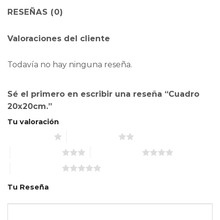
RESEÑAS (0)
Valoraciones del cliente
Todavía no hay ninguna reseña.
Sé el primero en escribir una reseña “Cuadro
20x20cm.”
Tu valoración
1 de 5 estrellas
2 de 5 estrellas
3 de 5 estrellas
4 de 5 estrellas
5 de 5 estrellas
Tu Reseña