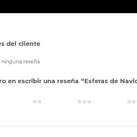
s del cliente
 ninguna reseña.
ro en escribir una reseña “Esferas de Nav
2 de 5 estrellas
3 de 5 estrellas
4 de 5 estrellas