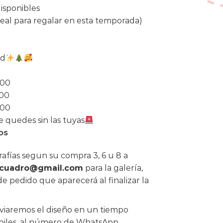
disponibles
eal para regalar en esta temporada)
ad
800
400
700
e quedes sin las tuyas
os
rafías segun su compra 3, 6 u 8 a
acuadro@gmail.com
para la galería,
de pedido que aparecerá al finalizar la
nviaremos el diseño en un tiempo
biles, al número de WhatsApp