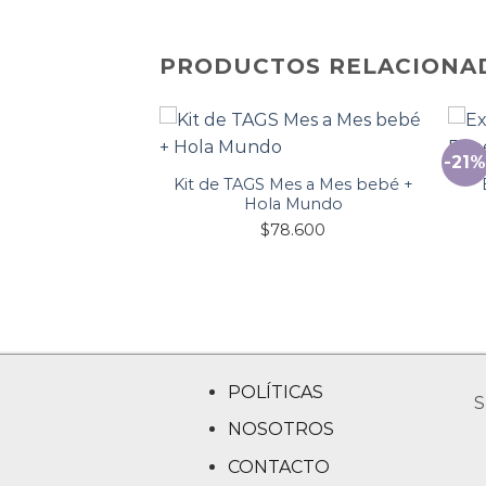
PRODUCTOS RELACIONA
Trípode
-21
Kit de TAGS Mes a Mes bebé +
7.900
Hola Mundo
$
78.600
POLÍTICAS
S
NOSOTROS
CONTACTO