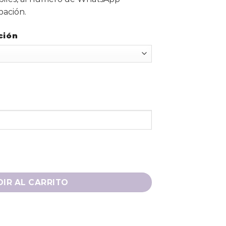
bación.
ción
IR AL CARRITO