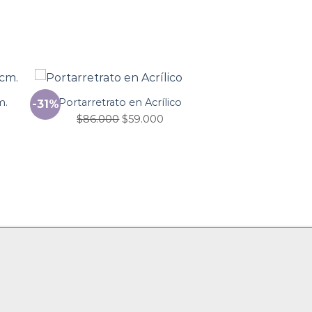
m.
Portarretrato en Acrílico
-31%
$
86.000
$
59.000