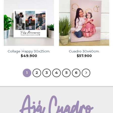
Collage Happy 30x25cm.
Cuadro 30x40cm.
$
49.900
$
57.900
1
2
3
4
5
6