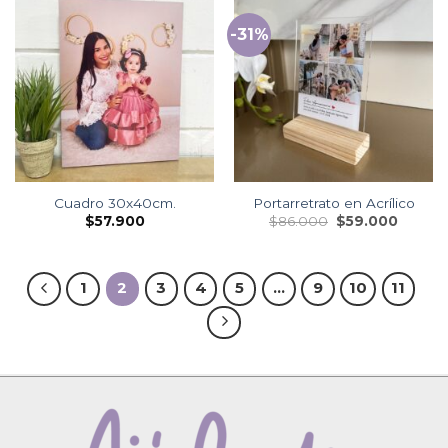
-31%
Cuadro 30x40cm.
Portarretrato en Acrílico
$
57.900
$
86.000
$
59.000
1
2
3
4
5
…
9
10
11