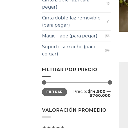
(13)
pegar)
Cinta doble faz removible
(1)
(para pegar)
Magic Tape (para pegar)
(53)
Soporte serrucho (para
(99)
colgar)
FILTRAR POR PRECIO
Precio:
$14.900
—
FILTRAR
$760.000
VALORACIÓN PROMEDIO