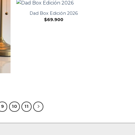
Dad Box Edición 2026
$
69.900
9
10
11