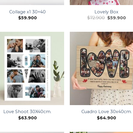
Collage x1 30×40
Lovely Box
$
59.900
$
72.900
$
59.900
Love Shoot 30X40cm.
Cuadro Love 30x40cm.
$
63.900
$
64.900