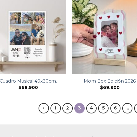
Cuadro Musical 40x30cm.
Mom Box Edición 2026
$
68.900
$
69.900
1
2
3
4
5
6
…