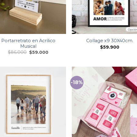
Portarretrato en Acrílico
Collage x9 30X40cm.
Musical
$
59.900
$
86.000
$
59.000
-18%