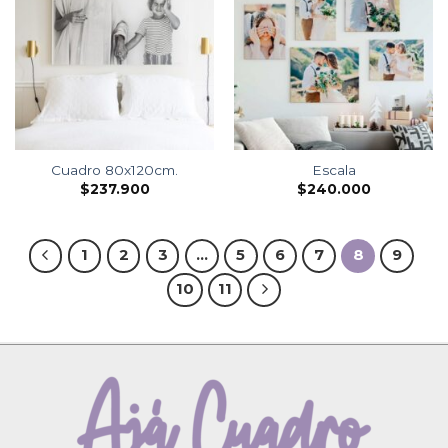
Cuadro 80x120cm.
Escala
$
237.900
$
240.000
1
2
3
…
5
6
7
8
9
10
11