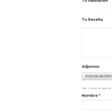
Tu valoración
1 de 5 estrellas
2 d
Tu Reseña
Adjuntos
Usar uno de los tipos d
Nombre
*