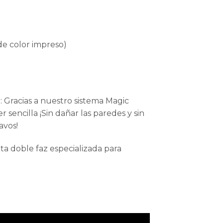
e color impreso)
ar: Gracias a nuestro sistema Magic
r sencilla ¡Sin dañar las paredes y sin
avos!
ta doble faz especializada para