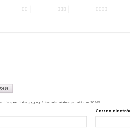
e 5 estrellas
3 de 5 estrellas
4 de 5 estrellas
5 de 5 estr
e archivo permitidos: jpg,png. El tamaño máximo permitido es: 20 MB.
Correo electró