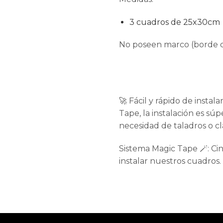
3 cuadros de 25x30cm
No poseen marco (borde d
🚀 Fácil y rápido de instal
Tape, la instalación es súpe
necesidad de taladros o cl
Sistema Magic Tape 🪄: Cin
instalar nuestros cuadros.