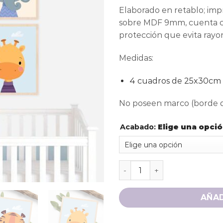
Elaborado en retablo; impr
sobre MDF 9mm, cuenta c
protección que evita rayo
Medidas:
4 cuadros de 25x30cm
No poseen marco (borde d
Acabado
:
Elige una opci
AÑAD