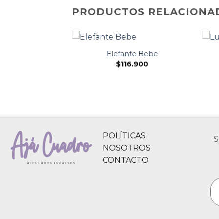
PRODUCTOS RELACIONA
s 30x40cm.
Elefante Bebe
2.300
$
116.900
POLÍTICAS
S
NOSOTROS
CONTACTO