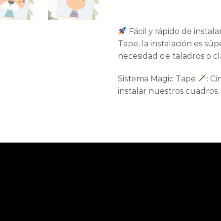
Fácil y rápido de instal
Tape, la instalación es súpe
necesidad de taladros o cl
Sistema Magic Tape
: C
instalar nuestros cuadros.