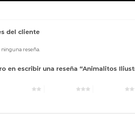
s del cliente
 ninguna reseña.
ro en escribir una reseña “Animalitos Iliu
2 de 5 estrellas
3 de 5 estrellas
4 de 5 estrellas