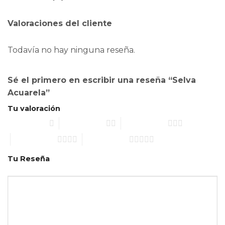
Valoraciones del cliente
Todavía no hay ninguna reseña.
Sé el primero en escribir una reseña “Selva
Acuarela”
Tu valoración
1 de 5 estrellas
2 de 5 estrellas
3 de 5 estrellas
4 de 5 estrellas
5 de 5 estrellas
Tu Reseña