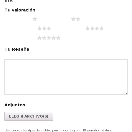
x18”
Tu valoración
1 de 5 estrellas
2 de 5 estrellas
3 de 5 estrellas
4 de 5 estrellas
5 de 5 estrellas
Tu Reseña
Adjuntos
Usar uno de los tipos de archivo permitidos: jpg,png. El tamaño máximo