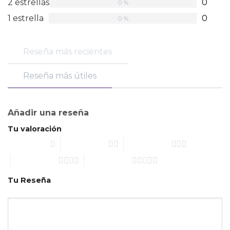
2 estrellas
0
0 %
1 estrella
0
0 %
Reseña más recientes
Reseña más útiles
Añadir una reseña
Tu valoración
1 de 5 estrellas
2 de 5 estrellas
3 de 5 estrellas
4 de 5 estrellas
5 de 5 estrellas
Tu Reseña