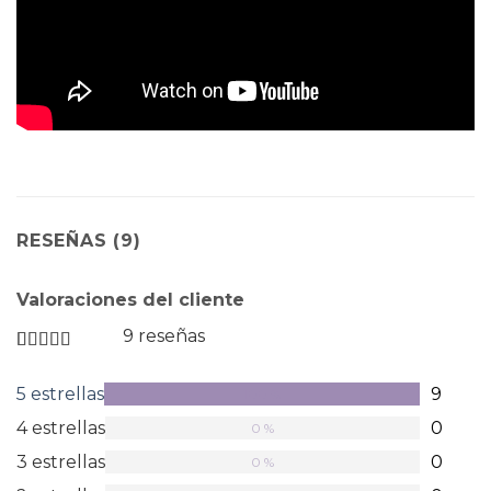
RESEÑAS (9)
Valoraciones del cliente
9 reseñas
Valorado
en
5 estrellas
9
100 %
5
de
4 estrellas
0
0 %
5
estrellas
3 estrellas
0
0 %