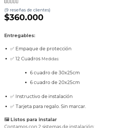
5
5
9
de
basado
(
9
reseñas de clientes)
en
$
360.000
valoración
de clientes
Entregables:
✅ Empaque de protección
✅ 12 Cuadros
Medidas:
6 cuadro de 30x25cm
6 cuadro de 20x25cm
✅ Instructivo de instalación
✅ Tarjeta para regalo. Sin marcar.
🖼️
Listos para instalar
Contamos con 2 sistemas de instalación: