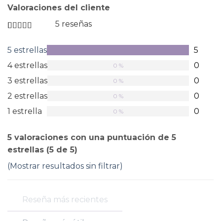
Valoraciones del cliente
5 reseñas
Valorado
en
5 estrellas
5
100 %
5
de
4 estrellas
0
0 %
5
estrellas
3 estrellas
0
0 %
2 estrellas
0
0 %
1 estrella
0
0 %
5 valoraciones con una puntuación de 5
estrellas (5 de 5)
(Mostrar resultados sin filtrar)
Reseña más recientes