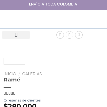
ENVÍO A
TODA
COLOMBIA
INICIO
/
GALERIAS
Ramé
5
5
5
de
basado
(
5
reseñas de clientes)
en
$
280.000
valoración