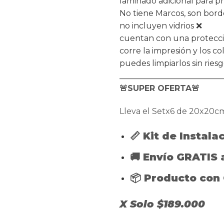
laminado adicional para pr
No tiene Marcos, son bor
no incluyen vidrios ❌
cuentan con una protecció
corre la impresión y los c
puedes limpiarlos sin rie
__________________________
🚨SUPER OFERTA🚨
Lleva el Setx6 de 20x20c
📏 Kit de Instala
🚚 Envío GRATIS 
📦 Producto co
X Solo $189.000
__________________________