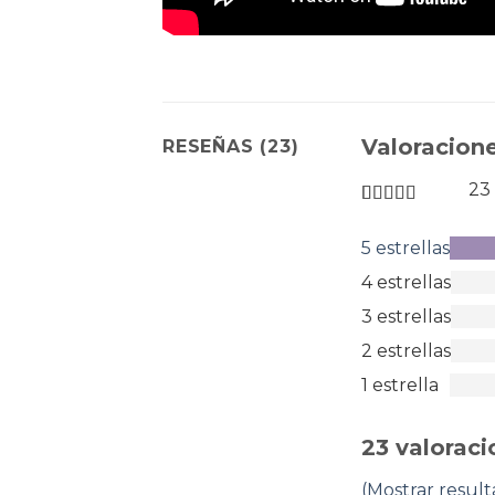
Valoracione
RESEÑAS (23)
23
Valorado
en
5 estrellas
5
de
4 estrellas
5
estrellas
3 estrellas
2 estrellas
1 estrella
23 valoraci
(Mostrar resulta