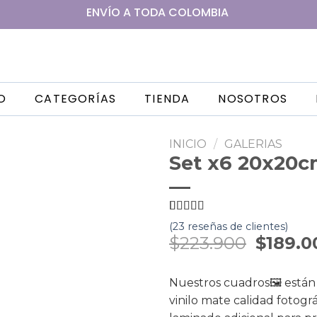
ENVÍO A
TODA
COLOMBIA
IO
CATEGORÍAS
TIENDA
NOSOTROS
INICIO
/
GALERIAS
Set x6 20x20c
5
5
23
de
basado
(
23
reseñas de clientes)
en
$
223.900
$
189.0
valoración
de clientes
Nuestros cuadros🖼️ están
vinilo mate calidad foto