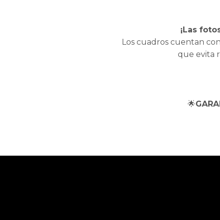
¡Las foto
Los cuadros cuentan con
que evita 
🌟
GARA