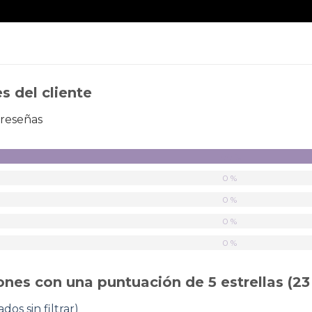
s del cliente
 reseñas
100 %
0 %
0 %
0 %
0 %
ones con una puntuación de 5 estrellas (23
dos sin filtrar)