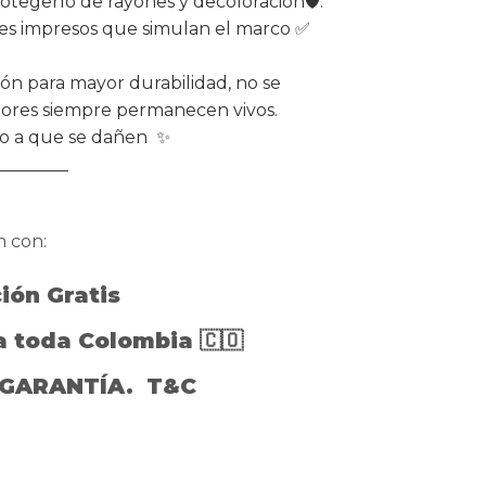
otegerlo de rayones y decoloración🛡️.
des impresos que simulan el marco ✅
n para mayor durabilidad, no se
olores siempre permanecen vivos.
sgo a que se dañen ✨
________
m con:
ción Gratis
a toda Colombia 🇨🇴
n GARANTÍA. T&C
________