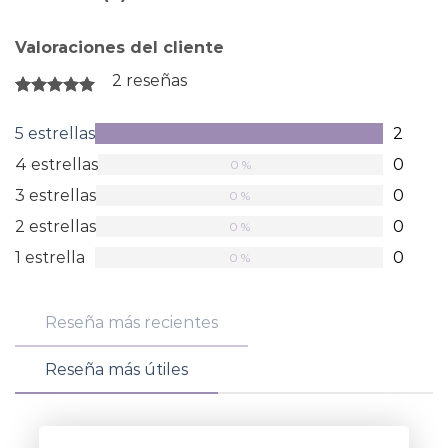
Valoraciones del cliente
2 reseñas
Valorado
en
5 estrellas
2
100 %
5
de
4 estrellas
0
0 %
5
estrellas
3 estrellas
0
0 %
2 estrellas
0
0 %
1 estrella
0
0 %
Reseña más recientes
Reseña más útiles