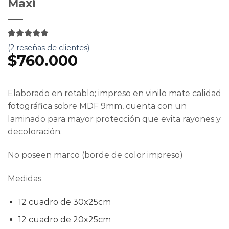
Maxi
5
5
2
de
(
2
reseñas de clientes)
basado en
$
760.000
valoración
de clientes
Elaborado en retablo; impreso en vinilo mate calidad
fotográfica sobre MDF 9mm, cuenta con un
laminado para mayor protección que evita rayones y
decoloración.
No poseen marco (borde de color impreso)
Medidas
12 cuadro de 30x25cm
12 cuadro de 20x25cm