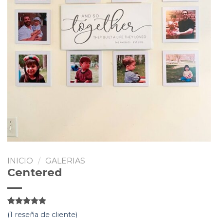
INICIO
/
GALERIAS
Centered
5
5
1
de
(
1
reseña de cliente)