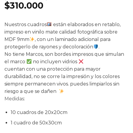
basado en
$
310.000
valoración
de clientes
Nuestros cuadros
están elaborados en retablo,
impreso en vinilo mate calidad fotográfica sobre
MDF 9mm
, con un laminado adicional para
protegerlo de rayones y decoloración
.
No tiene Marcos, son bordes impresos que simulan
el marco
no incluyen vidrios
cuentan con una protección para mayor
durabilidad, no se corre la impresión y los colores
siempre permanecen vivos. puedes limpiarlos sin
riesgo a que se dañen
Medidas:
10 cuadros de 20x20cm
1 cuadro de 50x30cm