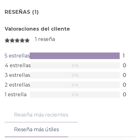
RESEÑAS (1)
Valoraciones del cliente
1 reseña
Valorado
en
5 estrellas
1
100 %
5
de
4 estrellas
0
0 %
5
estrellas
3 estrellas
0
0 %
2 estrellas
0
0 %
1 estrella
0
0 %
Reseña más recientes
Reseña más útiles