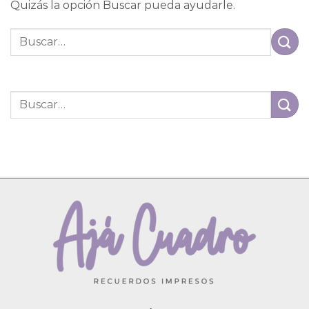
Quizás la opción Buscar pueda ayudarle.