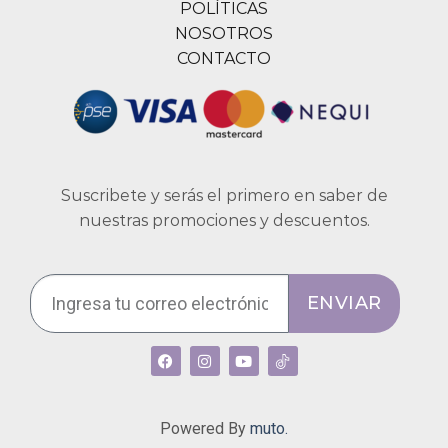
POLÍTICAS
NOSOTROS
CONTACTO
Suscribete y serás el primero en saber de
nuestras promociones y descuentos.
ENVIAR
Powered By
muto.