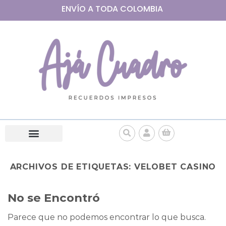
ENVÍO A
TODA
COLOMBIA
ARCHIVOS DE ETIQUETAS:
VELOBET CASINO
No se Encontró
Parece que no podemos encontrar lo que busca.