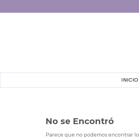
INICIO
No se Encontró
Parece que no podemos encontrar lo 