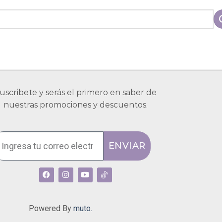
uscribete y serás el primero en saber de
nuestras promociones y descuentos.
ENVIAR
Powered By
muto.