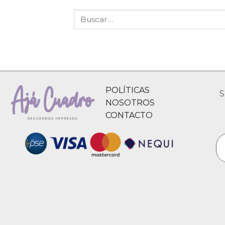
POLÍTICAS
S
NOSOTROS
CONTACTO