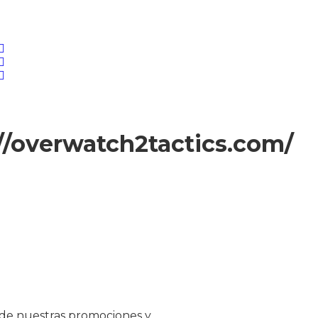
g
//overwatch2tactics.com/
r de nuestras promociones y