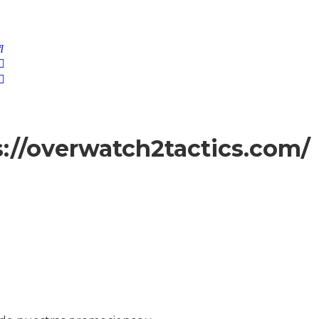
g
://overwatch2tactics.com/