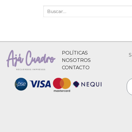
POLÍTICAS
S
NOSOTROS
CONTACTO