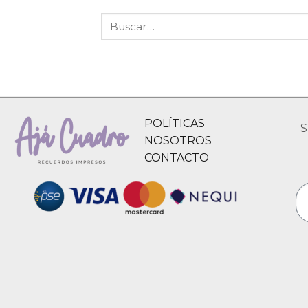
POLÍTICAS
S
NOSOTROS
CONTACTO