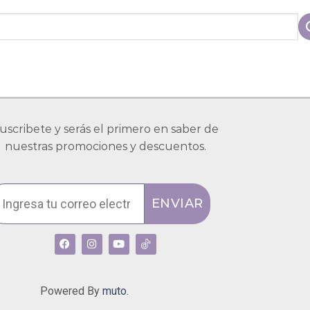
uscribete y serás el primero en saber de
nuestras promociones y descuentos.
ENVIAR
Powered By
muto.