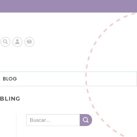
BLOG
BLING