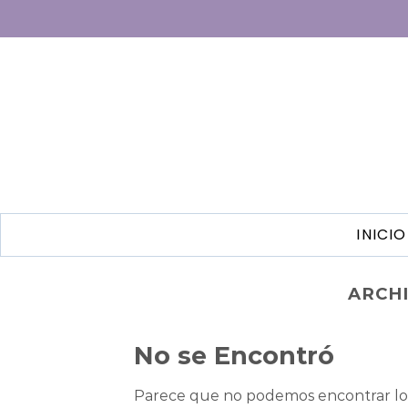
INICIO
ARCHI
No se Encontró
Parece que no podemos encontrar lo 