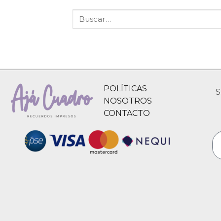
POLÍTICAS
S
NOSOTROS
CONTACTO