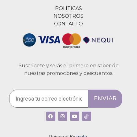
POLÍTICAS
NOSOTROS
CONTACTO
Suscribete y serás el primero en saber de
nuestras promociones y descuentos.
ENVIAR
Powered By
muto.