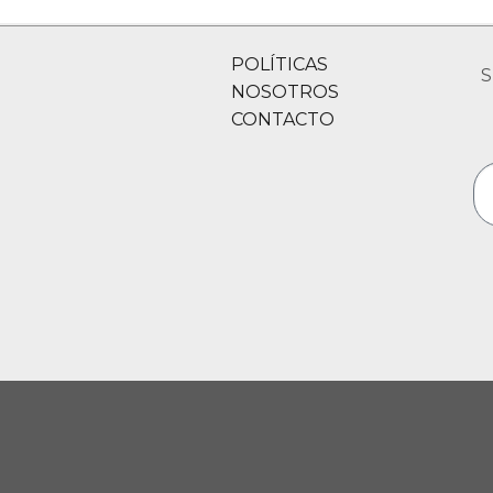
POLÍTICAS
S
NOSOTROS
CONTACTO