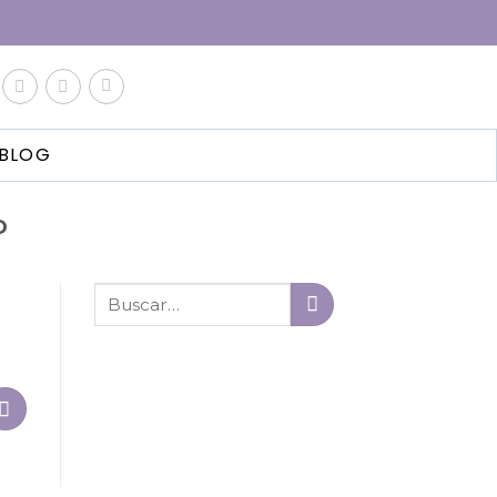
BLOG
O