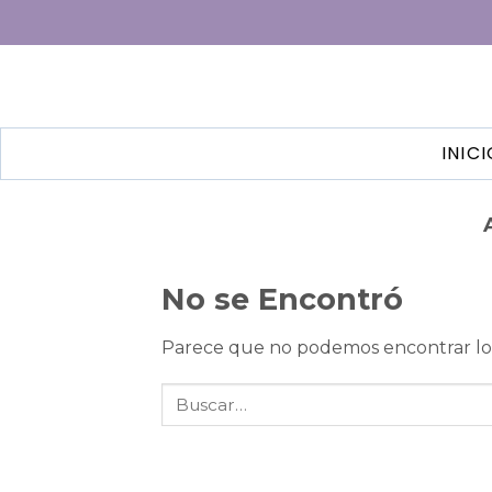
INIC
No se Encontró
Parece que no podemos encontrar lo 