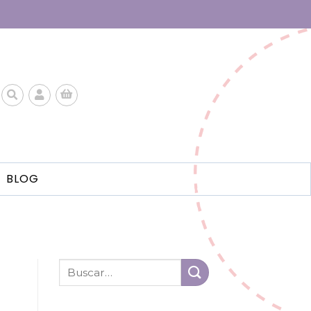
BLOG
S