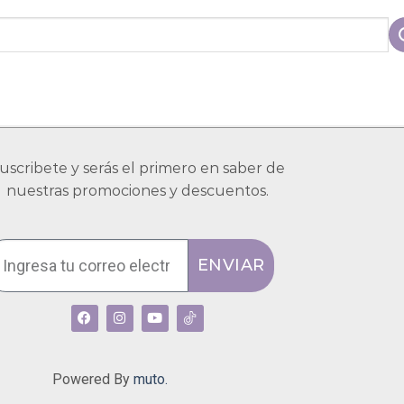
uscribete y serás el primero en saber de
nuestras promociones y descuentos.
ENVIAR
Powered By
muto.