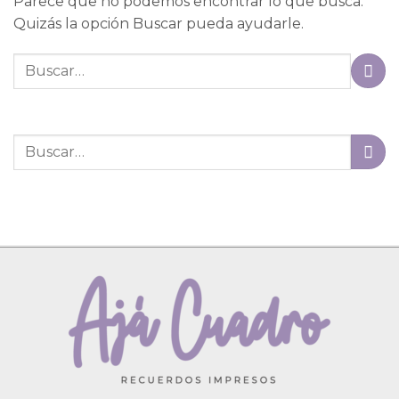
Parece que no podemos encontrar lo que busca.
Quizás la opción Buscar pueda ayudarle.