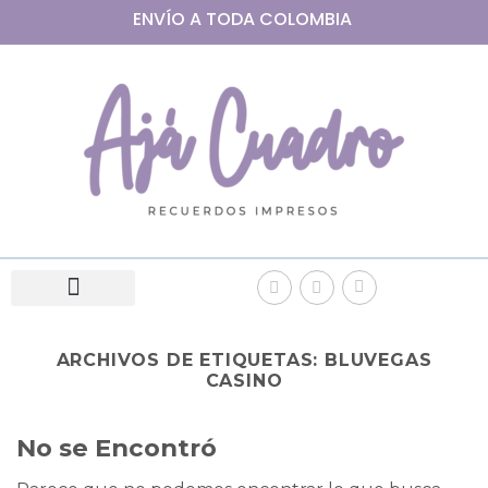
ENVÍO A
TODA
COLOMBIA
ARCHIVOS DE ETIQUETAS:
BLUVEGAS
CASINO
No se Encontró