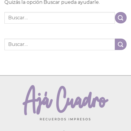
Quizás la opción Buscar pueda ayudarle.