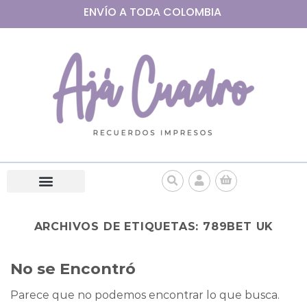
ENVÍO A
TODA
COLOMBIA
ARCHIVOS DE ETIQUETAS:
789BET UK
No se Encontró
Parece que no podemos encontrar lo que busca.