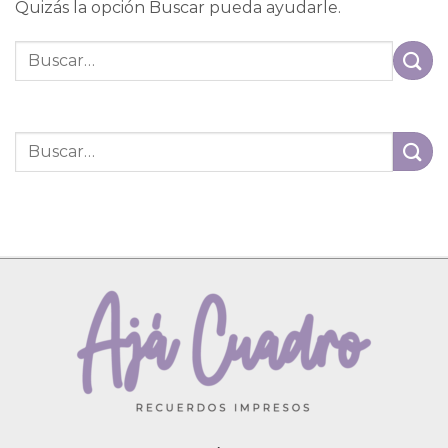
Quizás la opción Buscar pueda ayudarle.