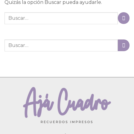
Quizás la opción Buscar pueda ayudarle.