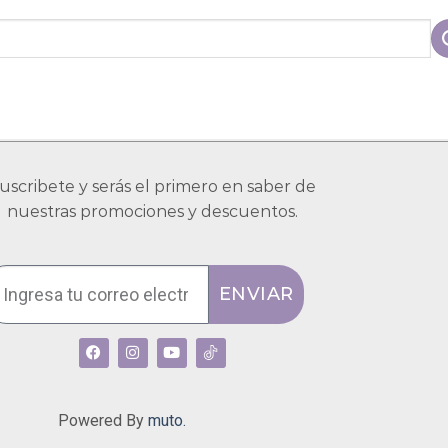
uscribete y serás el primero en saber de
nuestras promociones y descuentos.
ENVIAR
Powered By
muto.