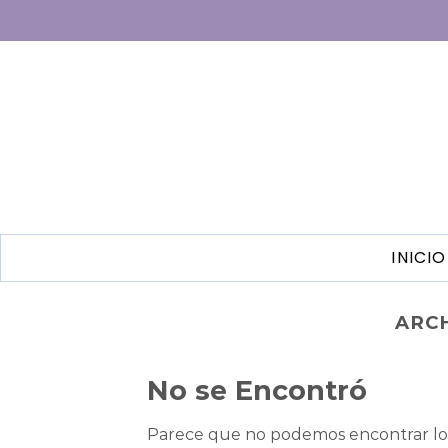
INICIO
ARCH
No se Encontró
Parece que no podemos encontrar lo 