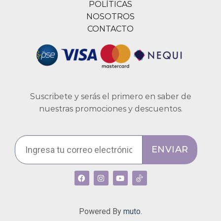
POLÍTICAS
NOSOTROS
CONTACTO
Suscribete y serás el primero en saber de
nuestras promociones y descuentos.
ENVIAR
Powered By
muto.