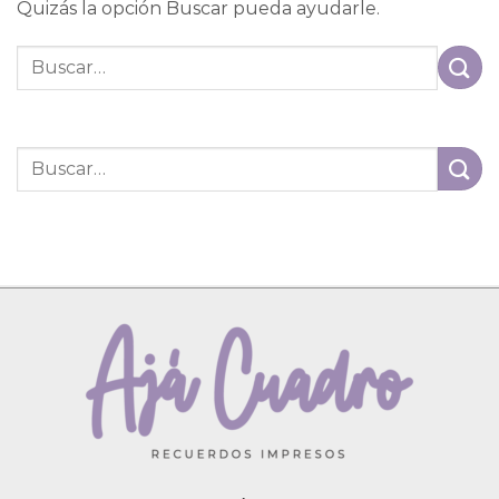
Quizás la opción Buscar pueda ayudarle.