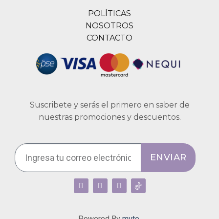
POLÍTICAS
NOSOTROS
CONTACTO
Suscribete y serás el primero en saber de
nuestras promociones y descuentos.
ENVIAR
Powered By
muto.