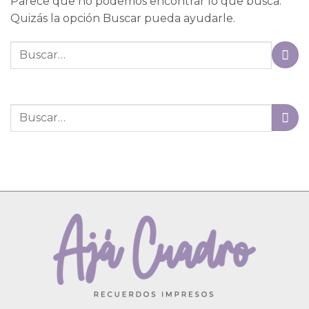
Parece que no podemos encontrar lo que busca.
Quizás la opción Buscar pueda ayudarle.