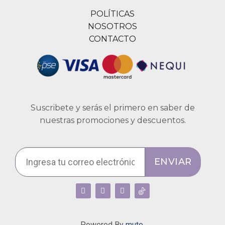
POLÍTICAS
NOSOTROS
CONTACTO
Suscribete y serás el primero en saber de
nuestras promociones y descuentos.
ENVIAR
Powered By
muto.