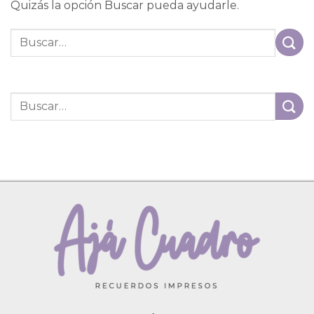
Quizás la opción Buscar pueda ayudarle.