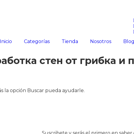
Inicio
Categorías
Tienda
Nosotros
Blo
аботка стен от грибка и 
s la opción Buscar pueda ayudarle.
Suscribete y serás el primero en sabe